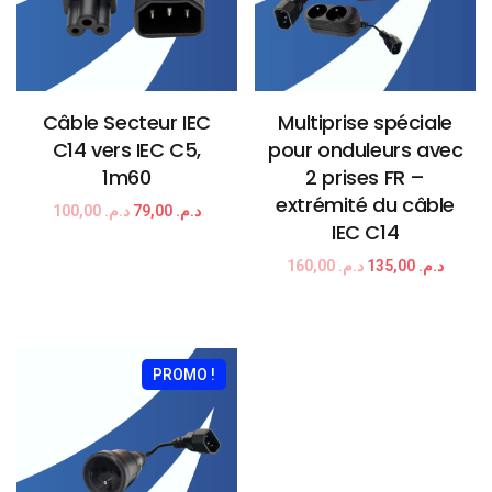
Câble Secteur IEC
Multiprise spéciale
C14 vers IEC C5,
pour onduleurs avec
1m60
2 prises FR –
extrémité du câble
100,00
د.م.
79,00
د.م.
IEC C14
160,00
د.م.
135,00
د.م.
PROMO !